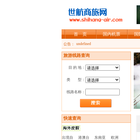
首 页
国内机票
国
加入shihang-air会员，可享受会员折扣
undefined
公告：
旅游线路查询
目 的 地：
类 型：
线路名称：
快速查询
出境自
港澳台
东南亚
欧洲