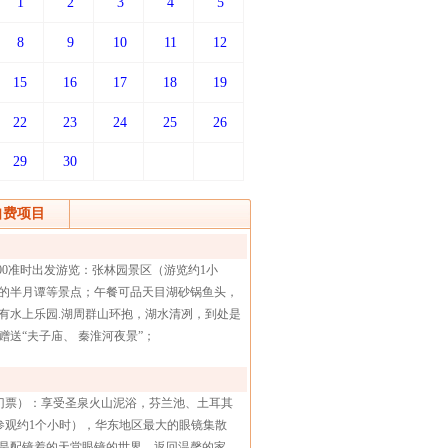
1
2
3
4
5
8
9
10
11
12
15
16
17
18
19
22
23
24
25
26
29
30
自费项目
00准时出发游览：张林园景区（游览约1小
的半月谭等景点；午餐可品天目湖砂锅鱼头，
里有水上乐园.湖周群山环抱，湖水清冽，到处是
送“夫子庙、 秦淮河夜景”；
泉门票）：享受圣泉火山泥浴，芬兰池、土耳其
参观约1个小时），华东地区最大的眼镜集散
是配镜着的天堂眼镜的世界，返回温馨的家。