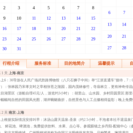
2
3
4
5
6
7
8
6
7
9
10
11
12
13
14
15
13
14
16
17
18
19
20
21
22
20
21
23
24
25
26
27
28
29
27
28
30
31
行程介绍
服务标准
目的地简介
温馨提示
 1 天
上海-南京
早上6：30导游在人民广场武胜路博物馆（八只石狮子中间）举“江浙直通车”接待，7：
时）：张林园乃宋孝文时之宰相张苍之陵园，园内茂林修竹，寺庙林立，更有神奇传说
天目湖景区（游船自理45元/人，游览约3小时）：胡里山、山水园、乡村田园景区:那
一幅幅纯自然的田园风光图，湖岸蜿蜒曲折，自然景色与人工点缀相得益彰；晚上免费赠
 2 天
南京-上海
早上根据实际情况安排叫早：沐汤山露天温泉-圣泉（约2.5小时，不泡者本社不退温
池、 鲜花池、啤酒池，免费提供饮料、水果、点心等。参观眼镜之乡丹阳-配镜中心（
地，和北京眼镜城、广州眼镜城并称为中国三大眼镜批发市场。品种繁多，琳琅满目，