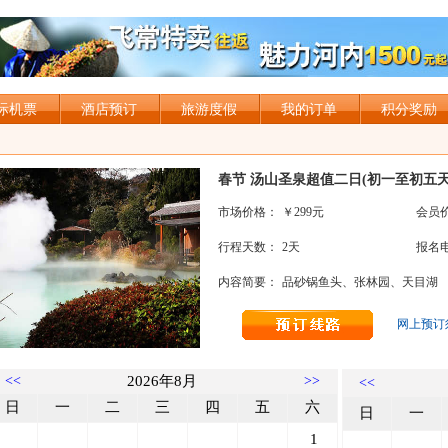
际机票
酒店预订
旅游度假
我的订单
积分奖励
春节 汤山圣泉超值二日
(初一至初五
市场价格：
￥299
元
会员
行程天数：
2天
报名
内容简要：
品砂锅鱼头、张林园、天目湖
网上预订
<<
2026年8月
>>
<<
日
一
二
三
四
五
六
日
一
1