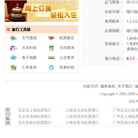
起飞降落：
09:35/1
出发日期：
随订随
每周航班：
1,2,3,4,
出票期限：
随订随
天气预报
机票验证
1,特
其他备注：
2,有
火车时刻
日历查询
谢谢合
电子地图
公交查询
预订电话：
021
汇率查询
世界时间
付款方式
|
服务条款
|
关于我们
|
Copyright © 2003-2009
w
沪IC
北京至上海机票预订
上海至北京机票预订
广州至北京机
北京至成都机票预订
上海至深圳机票预订
广州至上海机
北京至南京机票预订
上海至青岛机票预订
广州至南京机