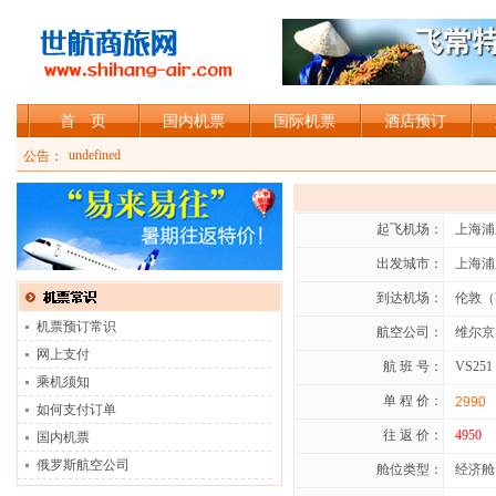
首 页
国内机票
国际机票
酒店预订
加入shihang-air会员，可享受会员折扣
undefined
公告：
起飞机场：
上海浦
出发城市：
上海浦
到达机场：
伦敦（
机票预订常识
航空公司：
维尔京
网上支付
航 班 号：
VS251
乘机须知
单 程 价：
2990
如何支付订单
往 返 价：
4950
国内机票
俄罗斯航空公司
舱位类型：
经济舱