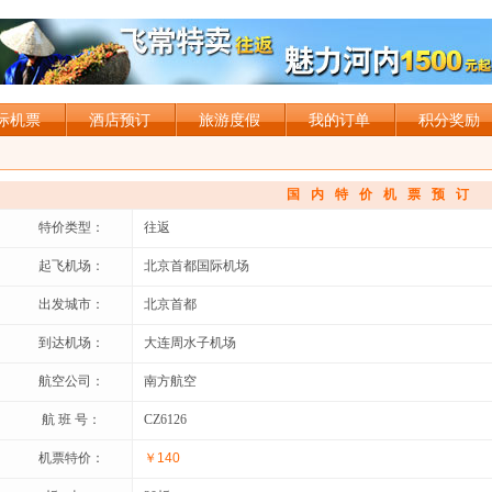
际机票
酒店预订
旅游度假
我的订单
积分奖励
国内特价机票预订
特价类型：
往返
起飞机场：
北京首都国际机场
出发城市：
北京首都
到达机场：
大连周水子机场
航空公司：
南方航空
航 班 号：
CZ6126
机票特价：
￥140