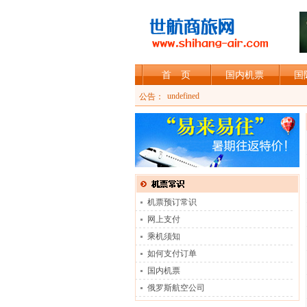
首 页
国内机票
国
加入shihang-air会员，可享受会员折扣
undefined
公告：
机票预订常识
网上支付
乘机须知
如何支付订单
国内机票
俄罗斯航空公司