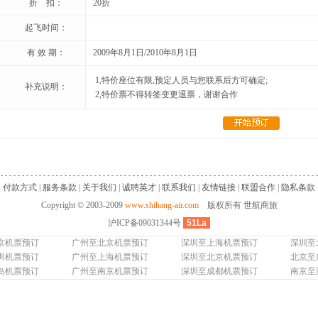
折 扣：
20折
起飞时间：
有 效 期：
2009年8月1日/2010年8月1日
1,特价座位有限,预定人员与您联系后方可确定;
补充说明：
2,特价票不得转签变更退票，谢谢合作
付款方式
|
服务条款
|
关于我们
|
诚聘英才
|
联系我们
|
友情链接
|
联盟合作
|
隐私条款
Copyright © 2003-2009
www.shihang-air.com
版权所有 世航商旅
沪ICP备09031344号
51La
京机票预订
广州至北京机票预订
深圳至上海机票预订
深圳至
圳机票预订
广州至上海机票预订
深圳至北京机票预订
北京至
岛机票预订
广州至南京机票预订
深圳至成都机票预订
南京至